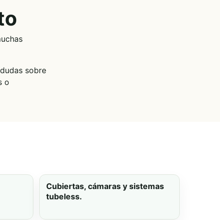
to
muchas
s dudas sobre
s o
Cubiertas, cámaras y sistemas
tubeless.