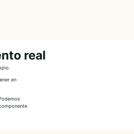
nto real
opio.
tener en
. Podemos
n componente