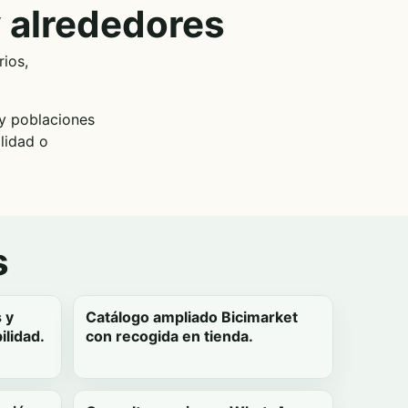
y alrededores
rios,
 y poblaciones
lidad o
s
 y
Catálogo ampliado Bicimarket
ilidad.
con recogida en tienda.