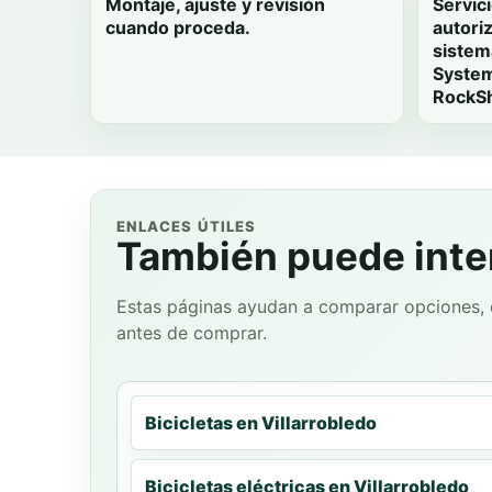
Montaje, ajuste y revisión
Servici
cuando proceda.
autori
sistem
System
RockSh
ENLACES ÚTILES
También puede inte
Estas páginas ayudan a comparar opciones, c
antes de comprar.
Bicicletas en Villarrobledo
Bicicletas eléctricas en Villarrobledo