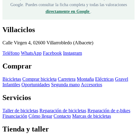
Google. Puedes consultar la ficha completa y todas las valoraciones
directamente en Google
.
Villaciclos
Calle Virgen 4, 02600 Villarrobledo (Albacete)
Teléfono
WhatsApp
Facebook
Instagram
Comprar
Bicicletas
Comprar bicicleta
Carretera
Montaña
Eléctricas
Gravel
Infantiles
Oportunidades
Segunda mano
Accesorios
Servicios
Taller de bicicletas
Reparación de bicicletas
Reparación de e-bikes
Financiación
Cómo llegar
Contacto
Marcas de bicicletas
Tienda y taller