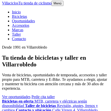
Villaciclos
Tu tienda de ciclismo
Menú
Inicio
Bicicletas
Oportunidades
Accesorios
Marcas
Taller
Contacto
Desde 1991 en Villarrobledo
Tu tienda de bicicletas y taller en
Villarrobledo
Venta de bicicletas, oportunidades de temporada, accesorios y taller
propio para MTB, carretera y E-Bike. Te ayudamos a elegir, ajustar
y mantener tu bicicleta con atención cercana y más de 30 años de
experiencia.
Ver oportunidades
Pedir cita taller
Bicicletas en oferta
MTB, carretera y eléctricas según
disponibilidad
Taller de bicicletas
Revisión, ajustes, frenos y
cambios
Contacto y ubicación
Calle Virgen 4, Villarrobledo