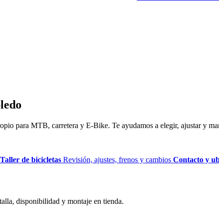
bledo
propio para MTB, carretera y E-Bike. Te ayudamos a elegir, ajustar y ma
Taller de bicicletas
Revisión, ajustes, frenos y cambios
Contacto y ub
talla, disponibilidad y montaje en tienda.